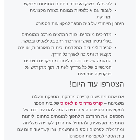
להשתלב בשוק העבודה בתחום מתפתח ומבוקש.
לעבוד עם אוכלוסיות מגוונות בצורה מקצועית
ומדויקת.
היתרון הייחודי של בית הספר למקצועות הספורט
מדריכים מומחים: צוות המרצים מורכב ממומחים
בעלי ניסיון מעשי והדרכתי רחב בפילאטיס ובכושר.
סביבת לימודים מתקדמת: כיתות מאובזרות, אווירה
מקצועית ותמיכה לאורך כל הדרך.
התאמה אישית: תכני הלימוד מתמקדים בצרכים
המעשיים של כל מדריך לעתיד, תוך מתן דגש על
פרקטיקה יומיומית.
הצטרפו עוד היום!
אם אתם מחפשים קריירה מרתקת, מספקת ובעלת
משמעות –
קורס מדריכי פילאטיס
של בית הספר
למקצועות הספורט הוא הבחירה המושלמת עבורכם. אל
תפספסו את ההזדמנות להפוך למומחים בתחום, ליהנות
מתמיכה מקצועית, ולהתחיל את הדרך לקריירה מצליחה
ומתגמלת. לפרטים נוספים והרשמה, צרו קשר עוד היום עם
בית הספר למקצועות הספורט!