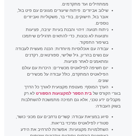
ממתחילים ועד מתקדמים.
שילוב אביזרים: פיתוח שיעורים מגוונים עם פיט בול,
אובר בול, חישוקים, בודי בר, משקוליות ואביזרים
נוספים.
ניתוח תנועה: זיהוי והבנת בעיות יציבה, פציעות
ותנועות לא נכונות, כדי להתאים תרגילים שיתמכו
בשיפור התפקוד.
עבודה עם אוכלוסיות מיוחדות: הכנה מעשית לעבודה
עם נשים בהריון, גיל שלישי, ספורטאים, רקדנים
ומתאמנים לאחר פציעות.
יום חשיפה לפילאטיס מכשירים: היכרות עם עולם
הפילאטיס המתקדם, כולל עבודה על מכשירים
שונים.
הערך המוסף: מעטפת מקצועית לאורך כל הדרך
בוגרי הקורס של
בית הספר למקצועות הספורט
לא רק
מקבלים ידע טכני, אלא גם תמיכה מתמשכת להשתלבות
בשוק העבודה:
סיוע במציאת עבודה: קשרים נרחבים עם מכוני כושר,
סטודיו לפילאטיס ומרכזי בריאות.
השתלמויות מקצועיות: אפשרות להרחיב את הידע
באמצעות קורסים ייחודיים ועדכונים שוטפים