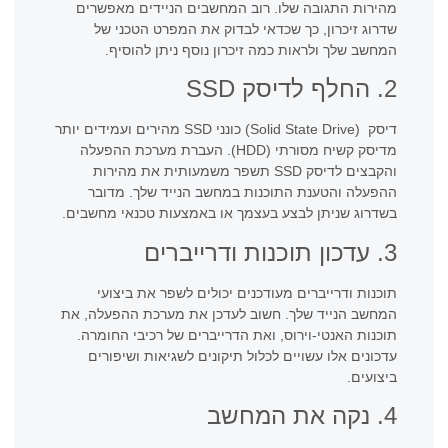
מהירות התגובה שלו. רוב המחשבים הניידים מאפשרים
שדרוג זיכרון, כך שכדאי לבדוק את המפרט הטכני של
המחשב שלך ולראות כמה זיכרון נוסף ניתן להוסיף.
2. החלף לדיסק SSD
דיסק (Solid State Drive) כונני SSD מהירים ועמידים יותר
מדיסק קשיח מסורתי (HDD). העברת מערכת ההפעלה
והקבצים לדיסק SSD תשפר משמעותית את מהירות
ההפעלה והטענת התוכנות במחשב הנייד שלך. מדובר
בשדרוג שניתן לבצע בעצמך או באמצעות טכנאי מחשבים.
3. עדכון תוכנות ודרייברים
תוכנות ודרייברים מעודכנים יכולים לשפר את ביצועי
המחשב הנייד שלך. חשוב לעדכן את מערכת ההפעלה, את
תוכנות האנטי-וירוס, ואת הדרייברים של רכיבי החומרה.
עדכונים אלו עשויים לכלול תיקונים לשגיאות ושיפורים
ביצועים.
4. נקה את המחשב