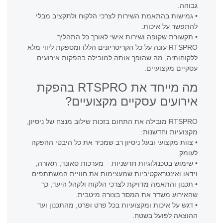
גבוהה.
• גמישות בהתאמת השירות לצרכי הלקוח ולתקציב מבלי
להתפשר על איכות.
• תקשורת שקופה ושירות אישי לאורך כל התהליך.
RTSPRO עונה על כל הקריטריונים הללו ומספקת ליווי מלא
ללקוחותיה, מה שהופך אותה למובילה בהפקות אירועים
עסקיים מקצועיים.
מה מייחד את RTSPRO בהפקת
אירועים עסקיים מקצועיים?
RTSPRO מובילה את התחום בזכות שילוב מנצח של ניסיון,
מקצועיות וחדשנות:
• צוות מקצועי ובעל ניסיון רב שמכיר את כל היבטי ההפקה
לעומק.
• שימוש בטכנולוגיות חדשניות – מערכות סאונד, תאורה,
וידאו ואינטראקטיביות שמעצימות את חוויית המשתתפים.
• תכנון והתאמה מדויקת לצרכי הלקוח ולקהל היעד, כך
שהאירוע משדר את המסר בצורה מיטבית.
• דגש על איכות ומקצועיות בכל פרט ופרט, מהתכנון ועד
ההוצאה לפועל בשטח.