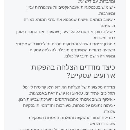
ומחברות, עם דגש על:
• שימוש בטכנולוגיות אינטראקטיביות שמעוררות עניין
ומעורבות.
• עיצוב מותאם אישית שמבטא את ערכי המותג בצורה
מרשימה.
• שילוב תוכן מותאם לקהל היעד, שמעביר את המסר באופן
ברור ומשכנע.
• תכנון זרימת האירוע והפסקות חברתיות לנטוורקינג איכותי.
השקעה בחוויית המשתתף מובילה להצלחה עסקית
ומשאירה רושם חיובי על כולם.
כיצד מודדים הצלחה בהפקות
אירועים עסקיים?
מדידה מקצועית של הצלחת האירוע היא קריטית לייעול
תהליכים עתידיים. RTSPRO עושה זאת באמצעות:
• איסוף משוב איכותי מהמשתתפים והערכת שביעות רצון.
• ניתוח נתונים על נוכחות, מעורבות והזדמנויות עסקיות
שנוצרו.
• בדיקת החזר ההשקעה והצלחת המטרות העסקיות
שהוגדרו מראש.
• מעקב אחר השפעה ארוכת טווח על מיתוג המותג והכרה